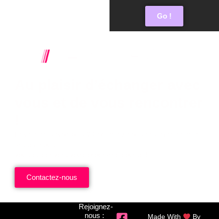
Go !
Au plaisir d’échanger avec
vous et de vous rencontrer
!
Envie d’en savoir plus ? Contactez-nous dès maintenant et
laissez-nous
vous guider vers votre prochaine course !
Contactez-nous
Rejoignez-
nous :
Made With
By