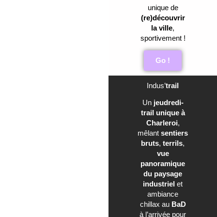
unique de
(re)découvrir
la ville
,
sportivement !
Go !
Indus’
trail
Un
jeudredi-
trail unique à
Charleroi
,
mêlant
sentiers
bruts
,
terrils
,
vue
panoramique
du paysage
industriel
et
ambiance
chillax au
BaD
à l’arrivée pour