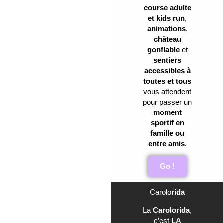
course adulte
et kids run
,
animations
,
château
gonflable
et
sentiers
accessibles à
toutes et tous
vous attendent
pour passer un
moment
sportif en
famille ou
entre amis
.
Go !
Carolo
rida
La
Carolorida
,
c’est
LA